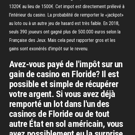
1320€ au lieu de 1500€. Cet impot est directement prélevé à
l'intérieur du casino. La probabilité de remporter le «jackpot»
au loto ou à un autre jeu de hasard est très faible. En 2018,
seuls 390 joueurs ont gagné plus de 500.000 euros selon la
Française des Jeux. Mais cela peut rapporter gros et les
gains sont exonérés d’impôt sur le revenu.
Avez-vous payé de l'impôt sur un
gain de casino en Floride? Il est
possible et simple de récupérer
votre argent. Si vous avez déjà
remporté un lot dans l'un des
casinos de Floride ou de tout
autre État en sol américain, vous
avez possiblement eu la surprise