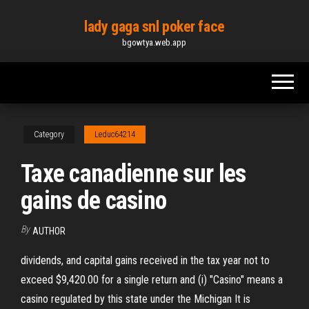
Skip
lady gaga snl poker face
to
bgowtya.web.app
the
content
Category
Leduc64214
Taxe canadienne sur les
gains de casino
By
AUTHOR
dividends, and capital gains received in the tax year not to
exceed $9,420.00 for a single return and (i) "Casino" means a
casino regulated by this state under the Michigan It is