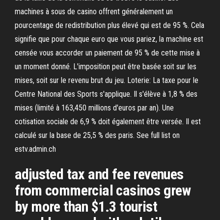
machines à sous de casino offrent généralement un
pourcentage de redistribution plus élevé qui est de 95 %. Cela
signifie que pour chaque euro que vous pariez, la machine est
censée vous accorder un paiement de 95 % de cette mise à
un moment donné. L'imposition peut être basée soit sur les
mises, soit sur le revenu brut du jeu. Loterie: La taxe pour le
Centre National des Sports s'applique. Il s'élève à 1,8 % des
mises (limité à 163,450 millions d'euros par an). Une
cotisation sociale de 6,9 % doit également être versée. Il est
calculé sur la base de 25,5 % des paris. See full list on
estv.admin.ch
adjusted tax and fee revenues
from commercial casinos grew
by more than $1.3 tourist