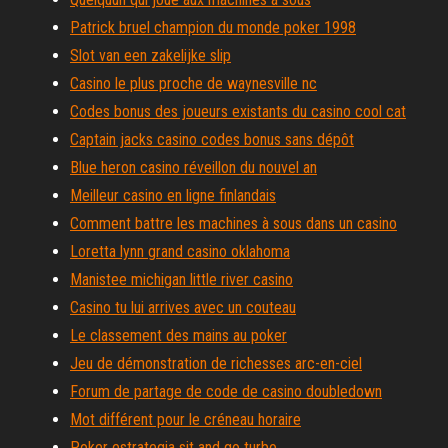
Patrick bruel champion du monde poker 1998
Slot van een zakelijke slip
Casino le plus proche de waynesville nc
Codes bonus des joueurs existants du casino cool cat
Captain jacks casino codes bonus sans dépôt
Blue heron casino réveillon du nouvel an
Meilleur casino en ligne finlandais
Comment battre les machines à sous dans un casino
Loretta lynn grand casino oklahoma
Manistee michigan little river casino
Casino tu lui arrives avec un couteau
Le classement des mains au poker
Jeu de démonstration de richesses arc-en-ciel
Forum de partage de code de casino doubledown
Mot différent pour le créneau horaire
Poker estrategia sit and go turbo