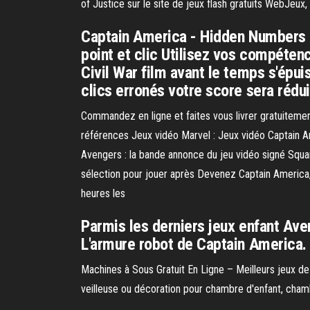
of Justice sur le site de jeux flash gratuits WebJeux
Captain America - Hidden Numbers J
point et clic Utilisez vos compéte
Civil War film avant le temps s'épu
clics erronés votre score sera rédui
Commandez en ligne et faites vous livrer gratuitemen
références Jeux vidéo Marvel : Jeux vidéo Captain Am
Avengers : la bande annonce du jeu vidéo signé Squar
sélection pour jouer après Devenez Captain America, 
heures les
Parmis les derniers jeux enfant Av
L'armure robot de Captain America.
Machines à Sous Gratuit En Ligne – Meilleurs jeux de c
veilleuse ou décoration pour chambre d'enfant, chamb