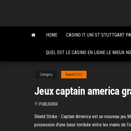
Skip
to
the
content
HOME
CASINO IT UNI ST STUTTGART P
QUEL EST LE CASINO EN LIGNE LE MIEUX N
Category
Rebel47312
Jeux captain america gra
By
PUBLISHER
Shield Strike - Captain America est un nouveau jeu Ma
possession d'une base tombée entre les mains de l'o