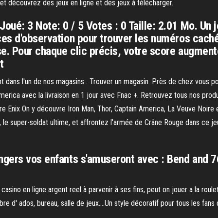
, et découvrez des jeux en ligne et des jeux à télécharger.
oué: 3 Note: 0 / 5 Votes : 0 Taille: 2.01 Mo. Un
nces d'observation pour trouver les numéros cac
ise. Pour chaque clic précis, votre score augmen
t
t dans l'un de nos magasins . Trouver un magasin. Près de chez vous po
erica avec la livraison en 1 jour avec Fnac +. Retrouvez tous nos produ
e Enix On y découvre Iron Man, Thor, Captain America, La Veuve Noire et
le super-soldat ultime, et affrontez l'armée de Crâne Rouge dans ce jeu 
engers vos enfants s'amuseront avec : Bend and
asino en ligne argent reel à parvenir à ses fins, peut on jouer a la roule
re d' ados, bureau, salle de jeux….Un style décoratif pour tous les fan