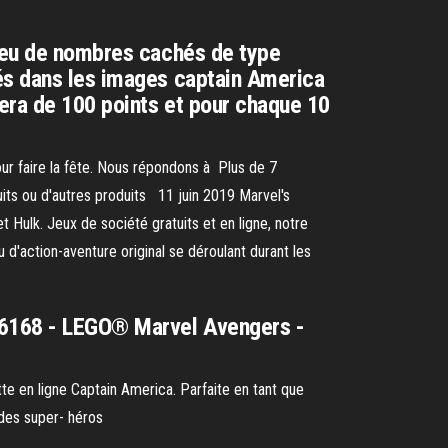
 jeu de nombres cachés de type
hés dans les images captain America
tera de 100 points et pour chaque 10
ur faire la fête. Nous répondons à Plus de 7
its ou d'autres produits 11 juin 2019 Marvel's
 Hulk. Jeux de société gratuits et en ligne, notre
d'action-aventure original se déroulant durant les
 76168 - LEGO® Marvel Avengers -
tte en ligne Captain America. Parfaite en tant que
s des super- héros