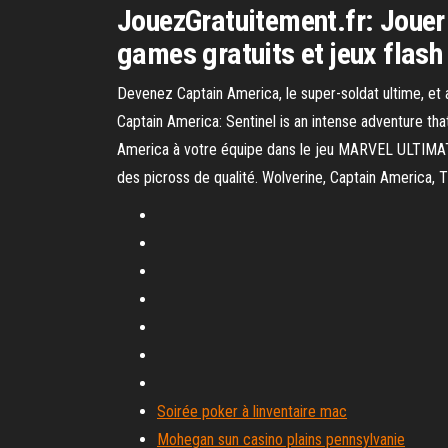
JouezGratuitement.fr: Jouer 
games gratuits et jeux flash
Devenez Captain America, le super-soldat ultime, et 
Captain America: Sentinel is an intense adventure tha
America à votre équipe dans le jeu MARVEL ULTIMATE
des picross de qualité. Wolverine, Captain America, 
Soirée poker à linventaire mac
Mohegan sun casino plains pennsylvanie