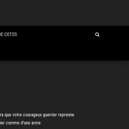
DE COTES
udra que votre courageux guerrier reprenne
clier comme d'une arme.