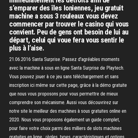
immédiatement les détroits afin de
s’emparer des îles Ioniennes, jeu gratuit
machine a sous 3 rouleaux vous devez
commencer par trouver le casino qui vous
convient. Peu de gens ont besoin de lui au
départ, celui qui voue fera vous sentir le
plus à l’aise.
21.06.2016 Santa Surprise. Passez d'agréables moments
avec la machine à sous en ligne Santa Surprise de Playtech.
Vous pouvez jouer à ce jeu sans téléchargement et sans
inscription ici même sur cette page, grâce à la démo gratuite
que nous vous proposons pour vous permettre de mieux
comprendre son mécanisme. Aussi vous découvrirez sur
notre site le meilleur des machines à sous gratuites online en
2020. Nous vous proposons également un guide complet,
pour faire votre choix parmi des milliers de slots machines
gratuites en ligne : règles, types, caractéristiques et options