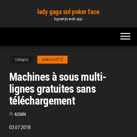
Skip
lady gaga snl poker face
to
bgowtya.web.app
the
content
Category
Sadbury50772
Machines à sous multi-
lignes gratuites sans
téléchargement
By
ADMIN
03.07.2018