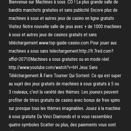
Bienvenue sur Machines à sous .CO ! La plus grande salle de
bandits manchots gratuites et sans publicité Encore plus de
machines à sous et autres jeux de casino en ligne gratuits
Visitez Notre nouvelle salle de jeux avec + de 1000 machines
à sous et autres jeux de casinos gratuits et sans
téléchargement www.top-guide-casino.com Pour jouer aux
machines a sous sans telechargement:http://fr.7red.com?
affid=20710Machines a sous gratuites ou en mode réel.
http://www.youtube.com/watch?v=hH Jeux Sans
Téléchargement À Faire Tourner Qui Sortent. Ce qui est super
au sujet des jeux gratuits de machines à sous gratuits à 5 ou
3 rouleaux, c'est la variété des thèmes. Les joueurs peuvent
profiter de titres gratuits de casino avec bonus de free spins
sur presque tous les thèmes imaginables. Jouez à la machine
à sous gratuite Da Vinci Diamonds et si vous rassemblez
quatre symboles Scatter ou plus, des paiements vous sont