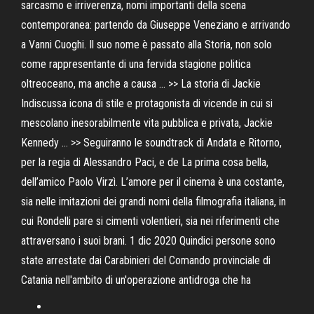
sarcasmo e irriverenza, nomi importanti della scena
contemporanea: partendo da Giuseppe Veneziano e arrivando
a Vanni Cuoghi. Il suo nome è passato alla Storia, non solo
come rappresentante di una fervida stagione politica
oltreoceano, ma anche a causa … >> La storia di Jackie
Indiscussa icona di stile e protagonista di vicende in cui si
mescolano inesorabilmente vita pubblica e privata, Jackie
Kennedy … >> Seguiranno le soundtrack di Andata e Ritorno,
per la regia di Alessandro Paci, e de La prima cosa bella,
dell’amico Paolo Virzì. L’amore per il cinema è una costante,
sia nelle imitazioni dei grandi nomi della filmografia italiana, in
cui Rondelli pare si cimenti volentieri, sia nei riferimenti che
attraversano i suoi brani. 1 dic 2020 Quindici persone sono
state arrestate dai Carabinieri del Comando provinciale di
Catania nell'ambito di un'operazione antidroga che ha