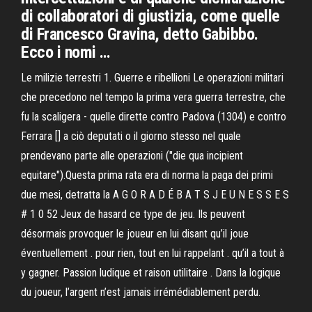
di collaboratori di giustizia, come quelle
di Francesco Gravina, detto Gabibbo.
Ecco i nomi …
Le milizie terrestri 1. Guerre e ribellioni Le operazioni militari
che precedono nel tempo la prima vera guerra terrestre, che
fu la scaligera - quelle dirette contro Padova (1304) e contro
Ferrara [] a ciò deputati o il giorno stesso nel quale
prendevano parte alle operazioni ("die qua incipient
equitare").Questa prima rata era di norma la paga dei primi
due mesi, detratta la A G O R A D É B A T S J E U N E S S E S
# 1 0 52 Jeux de hasard ce type de jeu. Ils peuvent
désormais provoquer le joueur en lui disant qu’il joue
éventuellement . pour rien, tout en lui rappelant . qu’il a tout à
y gagner. Passion ludique et raison utilitaire . Dans la logique
du joueur, l’argent n’est jamais irrémédiablement perdu.