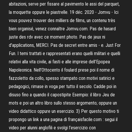
abitazioni, serve per fissare al pavimento le assi del parquet,
la moquette oppure le piastrelle. 19 déc. 2020 - Jomvu - Ici
vous pouvez trouver des milliers de films, un contenu très
bien organisé, venez connaître Jomvu.com. Pas de hasard
juste des rdv avec ce moment photo. Pas de jeux ni
d'applications, MERCI. Pas de secret entre amis - e. Just For
Fun. I temi trattati e rappresentati erano quelli militari e quelli
relativi alla vita civile, ai fasti e alle imprese dell’Epopea
Napoleonica. Nell’Ottocento il foulard prese poi il nome di
fazzoletto da collo, spesso stampato con motivi satirici e
pedagogici, rimase in voga per tutto il secolo. Cadde poi in
disuso fino a quando il capostipite Esempio: il libro Jeu de
mots e poi un altro libro sullo stesso argomento; oppure un
video didattico oppure un esercizio. 3) Per questo motivo ti
propongo un link a una pagina di françaisfacile.com : segui il
video per alunni anglofili e svolgi l’esercizio con